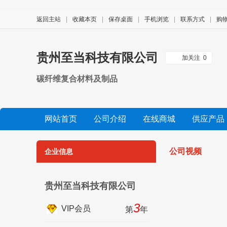
返回主站
|
收藏本页
|
保存桌面
|
手机浏览
|
联系方式
|
购
贵州至当科技有限公司
加关注
0
碳纤维复合材料及制品
网站首页
公司介绍
在线商城
供应产品
公司视频
展会信息
友情链接
公司视频
企业信息
贵州至当科技有限公司
3
VIP会员
第
年