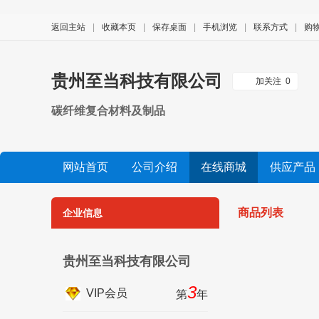
返回主站
|
收藏本页
|
保存桌面
|
手机浏览
|
联系方式
|
购
贵州至当科技有限公司
加关注
0
碳纤维复合材料及制品
网站首页
公司介绍
在线商城
供应产品
公司视频
展会信息
友情链接
商品列表
企业信息
贵州至当科技有限公司
3
VIP会员
第
年